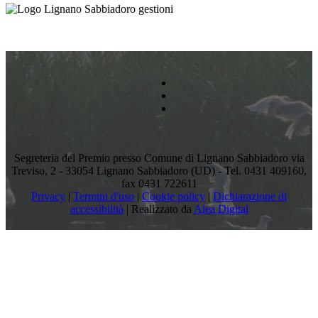
Segreteria del Premio presso Comune di Lignano Sabbiadoro via
Treviso, 2 - 33054 Lignano Sabbiadoro (UD) - Tel. 0431 409160,
fax 0431 722611
Privacy
|
Termini d'uso
|
Cookie policy
|
Dichiarazione di
accessibilità
|
Realizzato da
Alea Digital