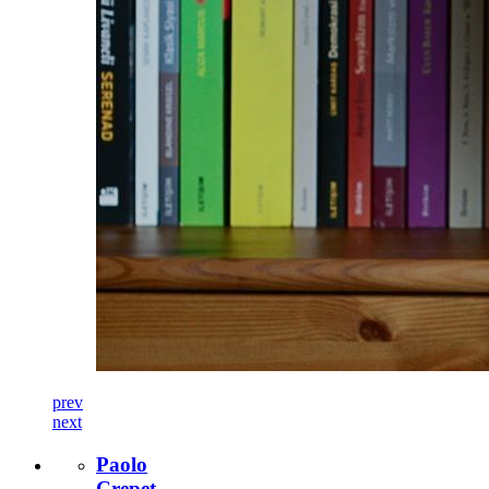
prev
next
Paolo
Crepet